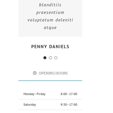
blanditiis
blanditiis
blanditiis
praesentium
praesentium
praesentium
voluptatum deleniti
voluptatum deleniti
voluptatum deleniti
atque
atque
atque
MARGERET TINSDALE
ROSE JAMERSON
PENNY DANIELS
OPENING HOURS
Monday - Firday
8:00 - 17:00
Saturday
9:30 - 17:00