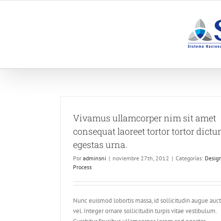
Saltar
al
contenido
Vivamus ullamcorper nim sit amet
consequat laoreet tortor tortor dict
egestas urna.
Por
adminsni
|
noviembre 27th, 2012
|
Categorías:
Desig
Process
Nunc euismod lobortis massa, id sollicitudin augue auc
vel. Integer ornare sollicitudin turpis vitae vestibulum.