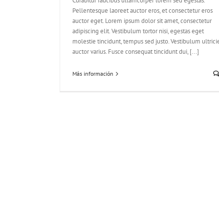
Curabitur faucibus ullamcorper lorem sed egestas.
Pellentesque laoreet auctor eros, et consectetur eros
auctor eget. Lorem ipsum dolor sit amet, consectetur
adipiscing elit. Vestibulum tortor nisi, egestas eget
molestie tincidunt, tempus sed justo. Vestibulum ultrici
auctor varius. Fusce consequat tincidunt dui, [...]
Más información