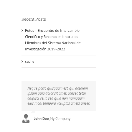
Recent Posts
Fotos – Encuentro de Intercambio
Científico y Reconocimiento a los
Miembros del Sistema Nacional de
Investigación 2019-2022
cache
Neque porro quisquam est, qui dolorem
Aliquam erat volutpat. Quisque at est id
ipsum quia dolor sit amet, consec tetur,
ligula facilisis laoreet eget pulvinar nibh.
adipisci velit, sed quia non numquam
Suspendisse at ultrices dui. Curabitur ac
eius modi tempora voluptas amets unser.
felis arcu sadips ipsums fugiats nemis.
John Doe
Luke Beck
,
My Company
,
Theme Fusion