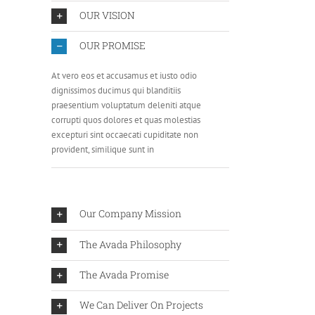
OUR VISION
OUR PROMISE
At vero eos et accusamus et iusto odio
dignissimos ducimus qui blanditiis
praesentium voluptatum deleniti atque
corrupti quos dolores et quas molestias
excepturi sint occaecati cupiditate non
provident, similique sunt in
Our Company Mission
The Avada Philosophy
The Avada Promise
We Can Deliver On Projects