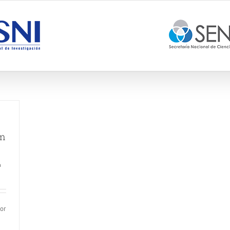
um
n
tor