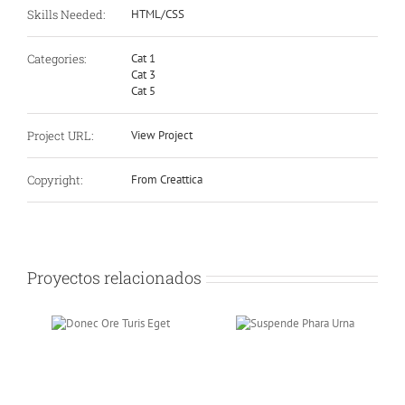
Skills Needed:
HTML/CSS
Categories:
Cat 1
Cat 3
Cat 5
Project URL:
View Project
Copyright:
From Creattica
Proyectos relacionados
 Ore
Suspende
Eget
Phara Urna