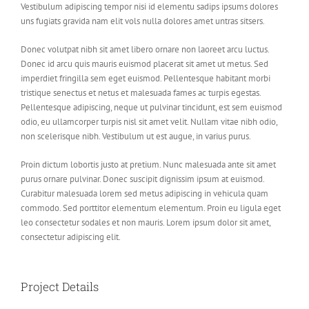
Vestibulum adipiscing tempor nisi id elementu sadips ipsums dolores
uns fugiats gravida nam elit vols nulla dolores amet untras sitsers.
Donec volutpat nibh sit amet libero ornare non laoreet arcu luctus.
Donec id arcu quis mauris euismod placerat sit amet ut metus. Sed
imperdiet fringilla sem eget euismod. Pellentesque habitant morbi
tristique senectus et netus et malesuada fames ac turpis egestas.
Pellentesque adipiscing, neque ut pulvinar tincidunt, est sem euismod
odio, eu ullamcorper turpis nisl sit amet velit. Nullam vitae nibh odio,
non scelerisque nibh. Vestibulum ut est augue, in varius purus.
Proin dictum lobortis justo at pretium. Nunc malesuada ante sit amet
purus ornare pulvinar. Donec suscipit dignissim ipsum at euismod.
Curabitur malesuada lorem sed metus adipiscing in vehicula quam
commodo. Sed porttitor elementum elementum. Proin eu ligula eget
leo consectetur sodales et non mauris. Lorem ipsum dolor sit amet,
consectetur adipiscing elit.
Project Details