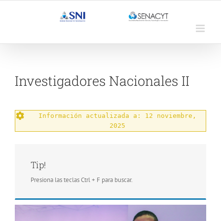
Saltar
al
contenido
Investigadores Nacionales II
Información actualizada a: 12 noviembre,
2025
Tip!
Presiona las teclas Ctrl + F para buscar.